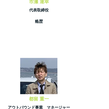
市瀬 達幸
​代表取締役
​略歴
​都留 重一
アウトバウンド事業 マネージャー